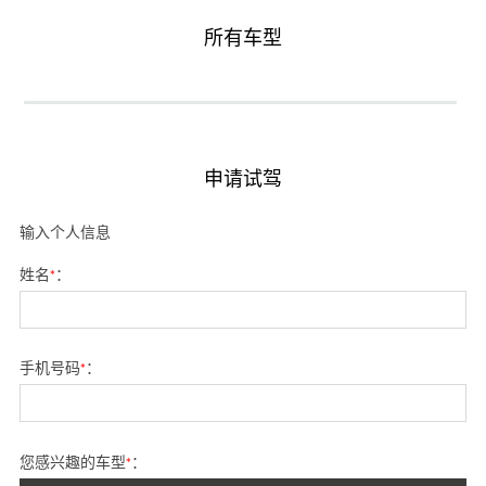
所有车型
申请试驾
输入个人信息
姓名
*
：
手机号码
*
：
您感兴趣的车型
*
：